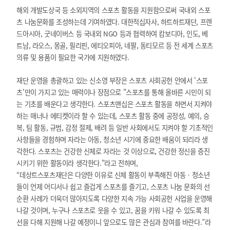
해외 개발도상국 등 소외지역의 스포츠 활동을 지원함으로써 국내외 스포
츠 나눔문화를 조성하는데 기여하였다. 대한적십자사, 하트하트재단, 프렌
드아시아, 굿네이버스 등 국내외 NGO 등과 협력하여 캄보디아, 인도, 베
트남, 라오스, 몽골, 필리핀, 에티오피아, 네팔, 동티모르 등 전 세계 스포츠
의류 및 용품이 필요한 국가에 지원하였다.
재단 운영을 총괄하고 있는 신소영 부장은 스포츠 사회공헌 안에서 '스포
츠'만이 가지고 있는 매력이나 장점으로 "스포츠를 통해 올바른 시민이 되
는 기초를 배운다고 생각한다. 스포츠맨십은 스포츠 활동을 하면서 지켜야
하는 매너나 에티켓이라 할 수 있는데, 스포츠 활동 중에 공정성, 예의, 승
복, 팀 활동, 규범, 감정 절제, 배려 등 일반 사회에서도 지켜야 할 기초적인
사항들을 경험하며 자라는 아동, 청소년 시기에 중요한 배움이 되리라 생
각한다. 스포츠는 건강한 신체로 자라는 것 이상으로, 건강한 정신을 증진
시키기 위한 활동이라 생각한다."라고 전하며,
“데상트스포츠재단은 다양한 이유로 신체 활동이 부족해진 아동‧청소년
들이 언제 어디서나 쉽고 즐겁게 스포츠를 즐기고, 스포츠 나눔 문화의 선
순환 사례가 더욱더 많아지도록 다양한 지속 가능 사회공헌 사업을 운영해
나갈 것이며, 누구나 스포츠로 웃을 수 있고, 꿈을 키워 나갈 수 있도록 최
선을 다해 지원해 나갈 예정이니 앞으로도 많은 관심과 참여를 바란다.”라