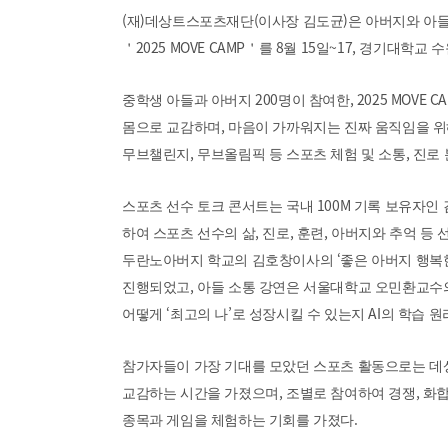
(
)
(
)
재
데상트스포츠재단
이사장 김도균
은 아버지와 아들
2025 MOVE CAMP
8
15
~17,
＇
＇
를
월
일
경기대학교 수
200
, 2025 MOVE C
중학생 아들과 아버지
명이 참여한
,
몸으로 교감하며
마음이 가까워지는 진짜 움직임을 위
,
,
무브챌린지
무브올림픽 등 스포츠 체험 및 소통
진로 
100M
스포츠 선수 토크 콘서트는 국내
기록 보유자인
,
,
,
하여 스포츠 선수의 삶
진로
훈련
아버지와 추억 등 
‘
두란노아버지 학교의 김호창이사의
좋은 아버지 행복
,
진행되었고
아들 소통 강연은 서울대학교 오민환교
‘
’
AI
어떻게
최고의 나
로 성장시킬 수 있는지
의 학습 
참가자들이 가장 기대를 모았던 스포츠 활동으로는 
,
,
교감하는 시간을 가졌으며
조별로 참여하여 경쟁
화
.
종목과 게임을 체험하는 기회를 가졌다