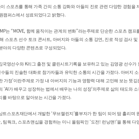
이 스포츠를 통해 가족 간의 소통 강화와 아들의 진로 관련 다양한 경험을
.
원캠퍼스에서 성료되었다고 밝혔다
AMP
“MOVE,
”
는
함께 움직이는 관계의 변화
라는주제로 단순한 스포츠 캠프
,
,
해 스포츠 선수 토크 콘서트
아버지와 아들의 소통 강연
진로 적성 검사 및
.
분야의 다양한 콘텐츠로 구성되었다
K
 김국영선수와
리그 출전 및 클린시트기록을 보유하고 있는 김영광 선수가 
.
선수들의 진솔한 대화로 참가자들과 유익한 소통의 시간을 가졌다
아버지 소
’
한 가정
이란주제로 가정 내 아버지의 기능과 영향력 대해 고민해 보는 뜻깊
‘AI
’
수의
가 배우고 성장하는 법에서 배우는 나의 성장
의주제로 삶의 태도와 소
.
원리를 바탕으로 알아보는 시간을 가졌다
‘
’
데상트스포츠재단에서 개발한
무브챌린지
를부자가 한 팀이 되어 땀 흘리며
,
,
‘
!
!’
합
팀웍크
스포츠맨십을 경험하는 미니 올림픽인
도전
런닝맨
을 통해 다