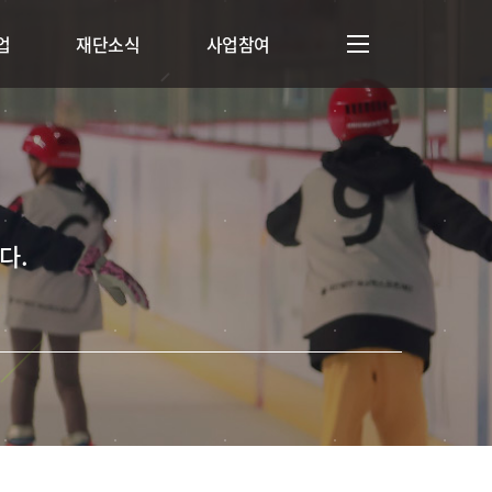
업
재단소식
사업참여
다.