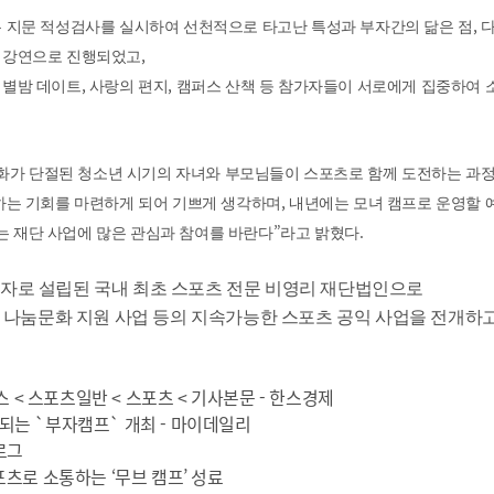
,
는 지문 적성검사를 실시하여 선천적으로 타고난 특성과 부자간의 닮은 점
다
,
는 강연으로 진행되었고
,
,
,
별밤 데이트
사랑의 편지
캠퍼스 산책 등 참가자들이 서로에게 집중하여 
대화가 단절된 청소년 시기의 자녀와 부모님들이 스포츠로 함께 도전하는 과
,
하는 기회를 마련하게 되어 기쁘게 생각하며
내년에는 모녀 캠프로 운영할 
”
.
는 재단 사업에 많은 관심과 참여를 바란다
라고 밝혔다
자로 설립된 국내 최초 스포츠 전문 비영리 재단법인으로
 나눔문화 지원 사업 등의 지속가능한 스포츠 공익 사업을 전개하
 < 스포츠일반 < 스포츠 < 기사본문 - 한스경제
는 `부자캠프` 개최 - 마이데일리
로그
츠로 소통하는 ‘무브 캠프’ 성료