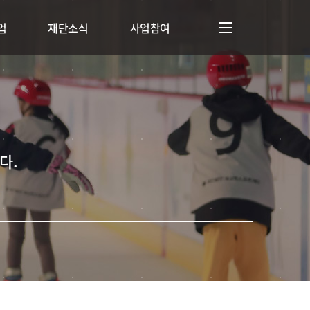
업
재단소식
사업참여
다.