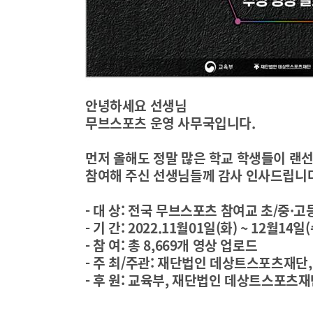
안녕하세요 선생님
무브스포츠 운영 사무국입니다
.
먼저 올해도 정말 많은 학교 학생들이 랜
참여해 주신 선생님들께 감사 인사드립니
- 대 상
:
전국 무브스포츠 참여교 초
/
중
·
고
- 기 간
: 2022.11
월
01
일
(
화
) ~ 12
월
14
일
(
- 참 여
:
총 8,669
개 영상 업로드
- 주 최
/
주관
:
재단법인 데상트스포츠재단
- 후 원
:
교육부
,
재단법인 데상트스포츠재