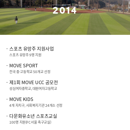
2014
스포츠 유망주 지원사업
스포츠 유망주
9
명 지원
MOVE SPORT
전국 중·고등학교
50
개교 선정
제
1
회
MOVE UCC
공모전
성심여자중학교, 대원여자고등학교
MOVE KIDS
4
개 자치구, 사회복지기관
24
개소 선정
다문화유소년 스포츠교실
100
명 지원(
FC
서울 축구교실)