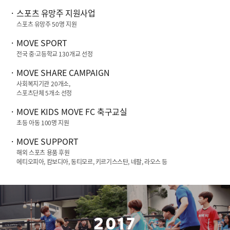
스포츠 유망주 지원사업
스포츠 유망주
50
명 지원
MOVE SPORT
전국 중·고등학교
130
개교 선정
MOVE SHARE CAMPAIGN
사회복지기관
20
개소,
스포츠단체
5
개소 선정
MOVE KIDS MOVE FC
축구교실
초등 아동 100명 지원
MOVE SUPPORT
해외 스포츠 용품 후원
에티오피아, 캄보디아, 동티모르, 키르기스스탄, 네팔, 라오스 등
2017