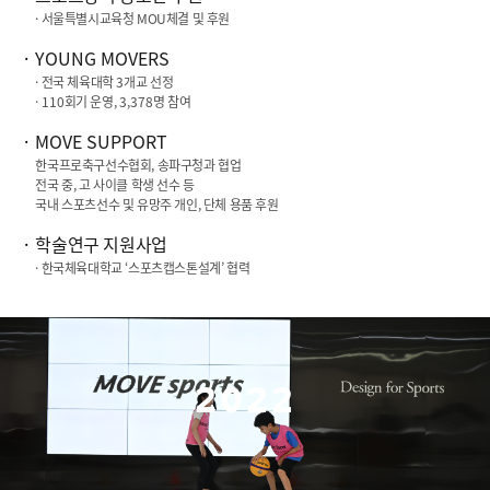
· 서울특별시교육청 MOU체결 및 후원
YOUNG MOVERS
· 전국 체육대학
3
개교 선정
·
110
회기 운영,
3,378
명 참여
MOVE SUPPORT
한국프로축구선수협회, 송파구청과 협업
전국 중, 고 사이클 학생 선수 등
국내 스포츠선수 및 유망주 개인, 단체 용품 후원
학술연구 지원사업
· 한국체육대학교 ‘스포츠캡스톤설계’ 협력
2022