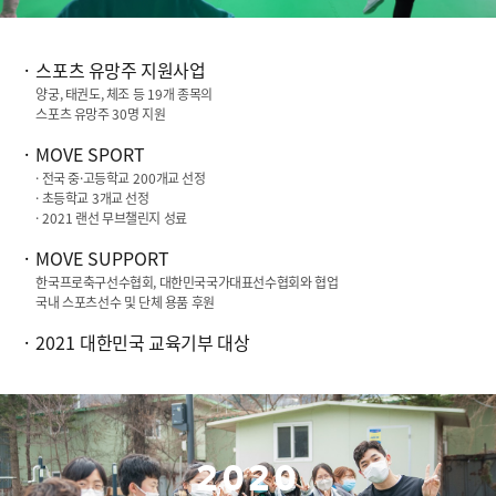
스포츠 유망주 지원사업
양궁, 태권도, 체조 등
19
개 종목의
스포츠 유망주
30
명 지원
MOVE SPORT
· 전국 중·고등학교
200
개교 선정
· 초등학교
3
개교 선정
·
2021
랜선 무브챌린지 성료
MOVE SUPPORT
한국프로축구선수협회, 대한민국국가대표선수협회와 협업
국내 스포츠선수 및 단체 용품 후원
2021
대한민국 교육기부 대상
2020