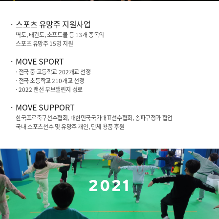
스포츠 유망주 지원사업
역도, 태권도, 소프트볼 등
13
개 종목의
스포츠 유망주
15
명 지원
MOVE SPORT
· 전국 중·고등학교
202
개교 선정
· 전국 초등학교
210
개교 선정
·
2022
랜선 무브챌린지 성료
MOVE SUPPORT
한국프로축구선수협회, 대한민국국가대표선수협회, 송파구청과 협업
국내 스포츠선수 및 유망주 개인, 단체 용품 후원
2021