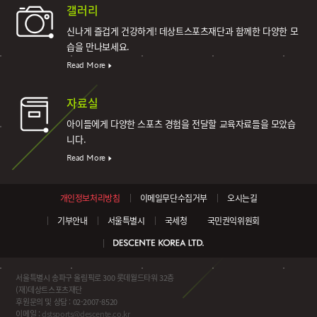
갤러리
신나게 즐겁게 건강하게!
데상트스포츠재단과 함께한 다양한 모
습을 만나보세요.
Read More
자료실
아이들에게 다양한 스포츠 경험을 전달할 교육자료들을 모았습
니다.
Read More
개인정보처리방침
이메일무단수집거부
오시는길
기부안내
서울특별시
국세청
국민권익위원회
서울특별시 송파구 올림픽로 300 롯데월드타워 32층
(재)데상트스포츠재단
후원문의 및 상담 : 02-2007-8520
이메일 :
dstsports@descente.co.kr