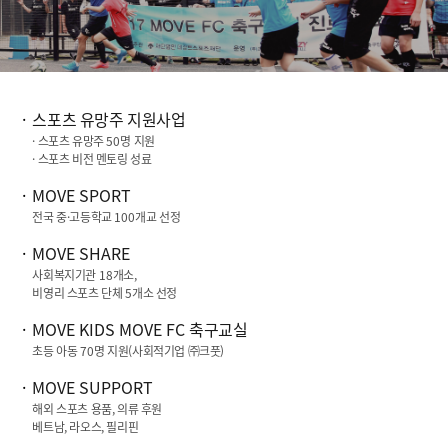
스포츠 유망주 지원사업
· 스포츠 유망주
50
명 지원
· 스포츠 비전 멘토링 성료
MOVE SPORT
전국 중·고등학교
100
개교 선정
MOVE SHARE
사회복지기관
18
개소,
비영리 스포츠 단체
5
개소 선정
MOVE KIDS MOVE FC
축구교실
초등 아동
70
명 지원(사회적기업 ㈜크풋)
MOVE SUPPORT
해외 스포츠 용품, 의류 후원
베트남, 라오스, 필리핀