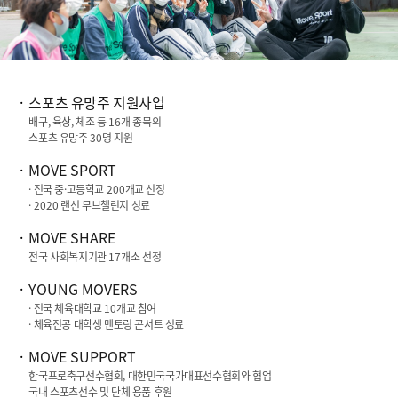
스포츠 유망주 지원사업
배구, 육상, 체조 등
16
개 종목의
스포츠 유망주
30
명 지원
MOVE SPORT
· 전국 중·고등학교
200
개교 선정
·
2020
랜선 무브챌린지 성료
MOVE SHARE
전국 사회복지기관
17
개소 선정
YOUNG MOVERS
· 전국 체육대학교
10
개교 참여
· 체육전공 대학생 멘토링 콘서트 성료
MOVE SUPPORT
한국프로축구선수협회, 대한민국국가대표선수협회와 협업
국내 스포츠선수 및 단체 용품 후원