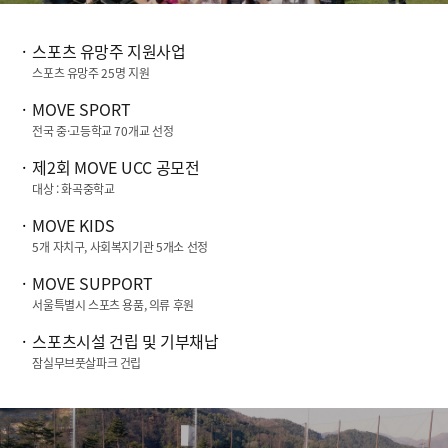
스포츠 유망주 지원사업
스포츠 유망주
25
명 지원
MOVE SPORT
전국 중·고등학교
70
개교 선정
제
2
회
MOVE UCC
공모전
대상 : 화곡중학교
MOVE KIDS
5
개 자치구, 사회복지기관
5
개소 선정
MOVE SUPPORT
서울특별시 스포츠 용품, 의류 후원
스포츠시설 건립 및 기부채납
잠실무브풋살파크 건립