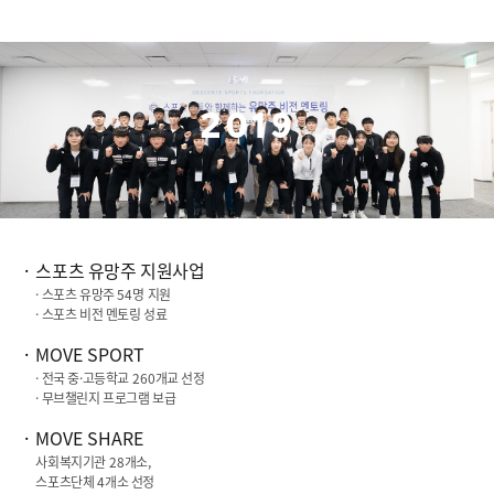
2019
스포츠 유망주 지원사업
· 스포츠 유망주
54
명 지원
· 스포츠 비전 멘토링 성료
MOVE SPORT
· 전국 중·고등학교
260
개교 선정
· 무브챌린지 프로그램 보급
MOVE SHARE
사회복지기관
28
개소,
스포츠단체
4
개소 선정