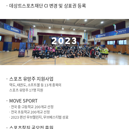
데상트스포츠재단 CI 변경 및 상표권 등록
2023
스포츠 유망주 지원사업
역도, 태권도, 소프트볼 등
13
개 종목의
스포츠 유망주
17
명 지원
MOVE SPORT
· 전국 중·고등학교
200
개교 선정
· 전국 초등학교
200
개교 선정
·
2023
랜선 무브챌린지, 무브페스티벌 성료
스포츠창직 공모전 후원