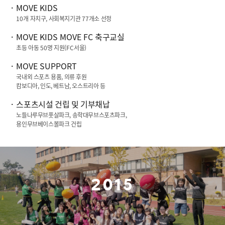
MOVE KIDS
10
개 자치구, 사회복지기관
77
개소 선정
MOVE KIDS MOVE FC
축구교실
초등 아동
50
명 지원(
FC
서울)
MOVE SUPPORT
국내외 스포츠 용품, 의류 후원
캄보디아, 인도, 베트남, 오스트리아 등
스포츠시설 건립 및 기부채납
노들나루무브풋살파크, 송학대무브스포츠파크,
용인무브베이스볼파크 건립
2015