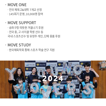
MOVE ONE
· 전국 체육고&대학
7
개교 선정
·
145
회기 운영,
10,008
명 참여
MOVE SUPPORT
· 송파구청 따뜻한 겨울나기 후원
· 전국 중, 고 사이클 학생 선수 등
국내 스포츠선수 및 유망주 개인, 단체 용품 후원
MOVE STUDY
· 한국체육학회 통해 스포츠 학술 연구 지원
2024