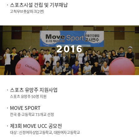
스포츠시설 건립 및 기부채납
고척무브풋살파크(
2
면)
2016
스포츠 유망주 지원사업
스포츠 유망주
50
명 지원
MOVE SPORT
전국 중·고등학교
73
개교 선정
제
3
회
MOVE UCC
공모전
대상 : 신정여자상업고등학교, 대원여자고등학교