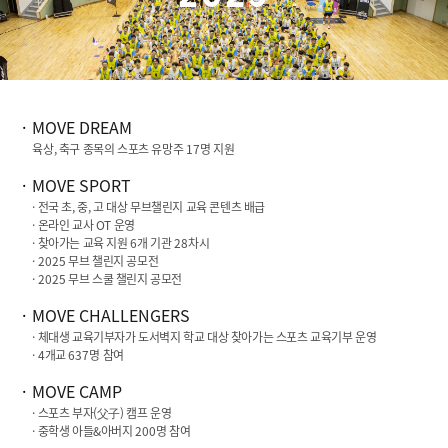
2025
MOVE DREAM
육상, 축구 종목의 스포츠 유망주
17
명 지원
MOVE SPORT
· 전국 초, 중, 고 대상 무브챌린지 교육 콘텐츠 배급
· 온라인 교사 OT 운영
· 찾아가는 교육 지원
6
개 기관
28
차시
·
2025
무브 챌린지 공모전
·
2025
무브 스쿨 챌린지 공모전
MOVE CHALLENGERS
· 체대생 교육기부자가 도서벽지 학교 대상 찾아가는 스포츠 교육기부 운영
·
4
개교
637
명 참여
MOVE CAMP
· 스포츠 부자(父子) 캠프 운영
· 중학생 아들&아버지
200
명 참여