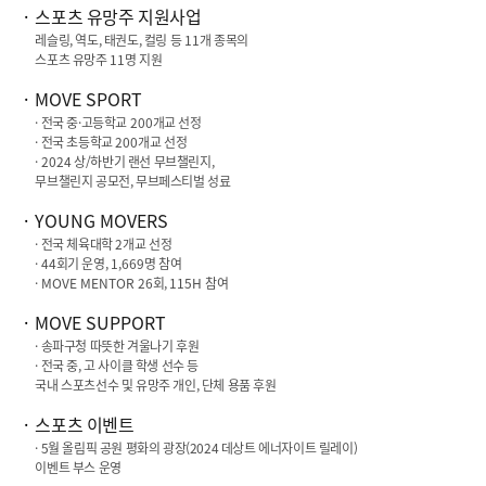
스포츠 유망주 지원사업
레슬링, 역도, 태권도, 컬링 등
11
개 종목의
스포츠 유망주
11
명 지원
MOVE SPORT
· 전국 중·고등학교
200
개교 선정
· 전국 초등학교
200
개교 선정
·
2024
상/하반기 랜선 무브챌린지,
무브챌린지 공모전, 무브페스티벌 성료
YOUNG MOVERS
· 전국 체육대학
2
개교 선정
·
44
회기 운영,
1,669
명 참여
·
MOVE MENTOR 26
회,
115H
참여
MOVE SUPPORT
· 송파구청 따뜻한 겨울나기 후원
· 전국 중, 고 사이클 학생 선수 등
국내 스포츠선수 및 유망주 개인, 단체 용품 후원
스포츠 이벤트
· 5월 올림픽 공원 평화의 광장(2024 데상트 에너자이트 릴레이)
이벤트 부스 운영