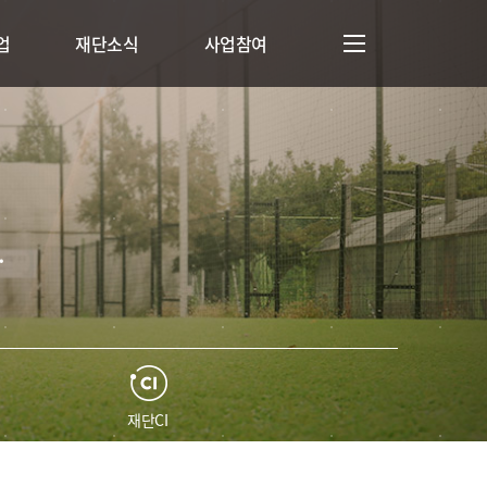
업
재단소식
사업참여
.
재단CI