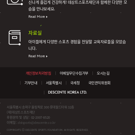
신나게 즐겁게 건강하게!
데상트스포츠재단과 함께한 다양한 모
습을 만나보세요.
Read More
자료실
아이들에게 다양한 스포츠 경험을 전달할 교육자료들을 모았습
니다.
Read More
개인정보처리방침
이메일무단수집거부
오시는길
기부안내
서울특별시
국세청
국민권익위원회
서울특별시 송파구 올림픽로 300 롯데월드타워 32층
(재)데상트스포츠재단
후원문의 및 상담 : 02-2007-8520
이메일 :
dstsports@descente.co.kr
COPYRIGHTS ⓒ DESCENTE SPORTS FOUNDATION. All RIGHTS RESERVED.