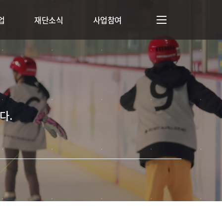
업
재단소식
사업참여
다.